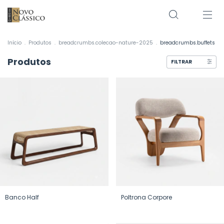
Início
.
Produtos
.
breadcrumbs.colecao-nature-2025
.
breadcrumbs.buffets
Produtos
FILTRAR
Banco Half
Poltrona Corpore