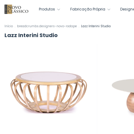
Produtos
Fabricação Própria
Design
Início
.
breadcrumbs.designers-novo-rodape
.
Lazz Interini Studio
Lazz Interini Studio