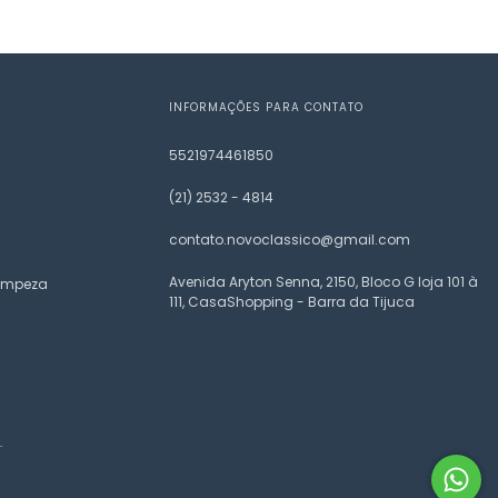
INFORMAÇÕES PARA CONTATO
5521974461850
(21) 2532 - 4814
contato.novoclassico@gmail.com
Avenida Aryton Senna, 2150, Bloco G loja 101 à
Limpeza
111, CasaShopping - Barra da Tijuca
.