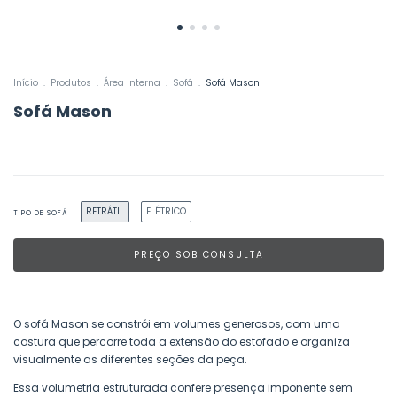
Início
.
Produtos
.
Área Interna
.
Sofá
.
Sofá Mason
Sofá Mason
RETRÁTIL
ELÉTRICO
TIPO DE SOFÁ
O sofá Mason se constrói em volumes generosos, com uma
costura que percorre toda a extensão do estofado e organiza
visualmente as diferentes seções da peça.
Essa volumetria estruturada confere presença imponente sem