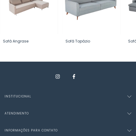
Sofá Angrase
Sofá Topázio
Sof
INSTITUCIONAL
ATENDIMENTO
INFORMAÇÕES PARA CONTATO