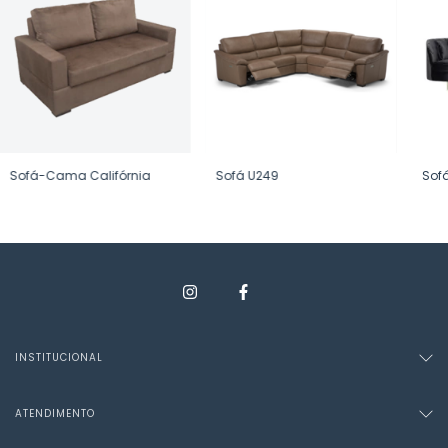
Sofá-Cama Califórnia
Sofá U249
Sof
INSTITUCIONAL
ATENDIMENTO