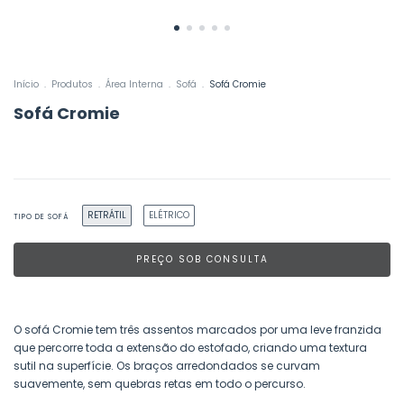
Início
.
Produtos
.
Área Interna
.
Sofá
.
Sofá Cromie
Sofá Cromie
RETRÁTIL
ELÉTRICO
TIPO DE SOFÁ
O sofá Cromie tem três assentos marcados por uma leve franzida
que percorre toda a extensão do estofado, criando uma textura
sutil na superfície. Os braços arredondados se curvam
suavemente, sem quebras retas em todo o percurso.