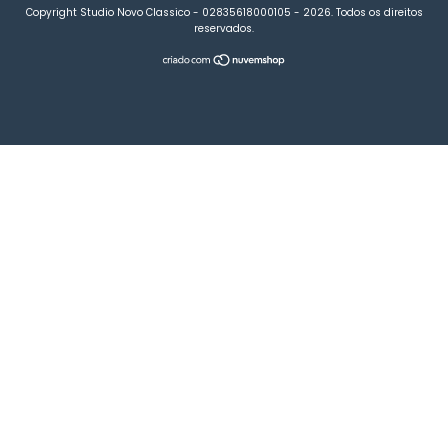
Copyright Studio Novo Classico - 02835618000105 - 2026. Todos os direitos
reservados.