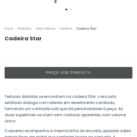
Início
.
Produtos
.
Área Interna
.
Cadeira
.
Cadeira Star
Cadeira Star
Texturas distintas se encontram na cadeira Star: o encosto
estofado dialoga com laterais em revestimento canelado,
formando um contraste sutil que dá personalidade à peça. As
duas superfícies se unem sem costuras aparentes, num volume
único.
O assento acompanha a mesma linha do encosto, apoiado sobre
pernas finas em metal que conferem leveza ao conjunto. A