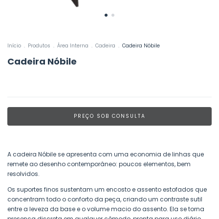
Início
.
Produtos
.
Área Interna
.
Cadeira
.
Cadeira Nóbile
Cadeira Nóbile
A cadeira Nóbile se apresenta com uma economia de linhas que
remete ao desenho contemporâneo: poucos elementos, bem
resolvidos.
Os suportes finos sustentam um encosto e assento estofados que
concentram todo o conforto da peça, criando um contraste sutil
entre a leveza da base e o volume macio do assento. Ela se torna
presença discreta em qualquer cômodo, pronta para uso diário