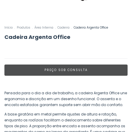
Início
.
Produtos
.
Área Interna
.
Cadeira
.
Cadeira Argenta Office
Cadeira Argenta Office
Pensada para o dia a dia de trabalho, a cadeira Argenta Office une
ergonomia e discrição em um desenho funcional. O assento e o
encosto estofados garantem suporte sem abrir mão do conforto.
A base giratória em metal permite ajustes de altura e rotação,
enquanto os rodízios facilitam o deslocamento sobre diferentes
tipos de piso. A proporção entre encosto e assento acompanha os
movimentos do corpo ao longo do expediente. É uma cadeira que