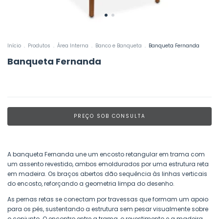
Início
.
Produtos
.
Área Interna
.
Banco e Banqueta
.
Banqueta Fernanda
Banqueta Fernanda
A banqueta Fernanda une um encosto retangular em trama com
um assento revestido, ambos emoldurados por uma estrutura reta
em madeira. Os braços abertos dão sequência às linhas verticais
do encosto, reforçando a geometria limpa do desenho.
As pernas retas se conectam por travessas que formam um apoio
para os pés, sustentando a estrutura sem pesar visualmente sobre
o conjunto. O encontro entre a trama, o revestimento e a madeira