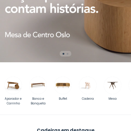
Aparador e
Banco e
Buffet
Cadeira
Mesa
Carrinho
Banqueta
Cadeiras em destaque